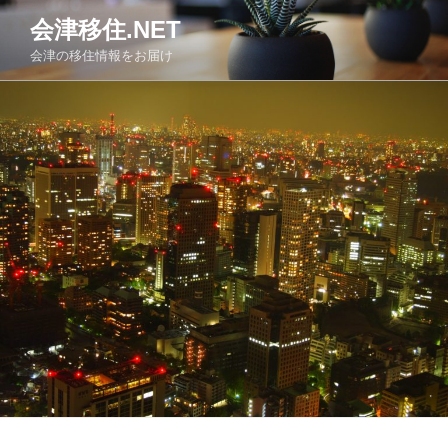
コ
会津移住.NET
ン
会津の移住情報をお届け
テ
ン
ツ
へ
ス
キ
ッ
プ