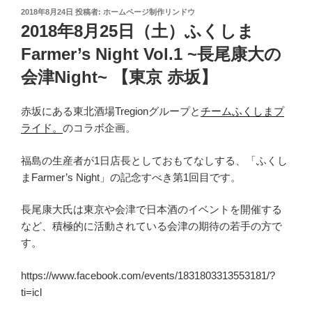
投
2018年8月24日
投稿者:
ホームページ制作リンドウ
稿
2018年8月25日（土）ふくしま
日:
Farmer’s Night Vol.1 ~長尾康大の
会津Night~ 【東京 赤坂】
赤坂にある東北酒場Tregionグループと
チームふくしまプ
ライド。
のコラボ企画。
福島の生産者が1日店長としておもてなしする、「ふくし
まFarmer’s Night」の記念すべき第1回目です。
長尾康大氏は東京や会津で日本酒のイベントを開催する
など、積極的に活動されている会津の期待の若手の方で
す。
https://www.facebook.com/events/1831803313553181/?
ti=icl