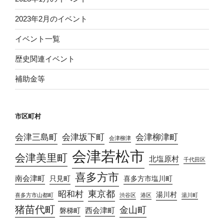
2023年2月のイベント
イベント一覧
歴史関連イベント
補助金等
市区町村
会津三島町
会津坂下町
会津柳津町
会津柳津
会津若松市
会津美里町
北塩原村
千代田区
喜多方市
南会津町
只見町
喜多方市塩川町
東京都
昭和村
湯川村
喜多方市山都町
渋谷区
港区
湯川町
猪苗代町
金山町
西会津町
磐梯町