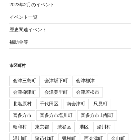
2023年2月のイベント
イベント一覧
歴史関連イベント
補助金等
市区町村
会津三島町
会津坂下町
会津柳津
会津柳津町
会津美里町
会津若松市
北塩原村
千代田区
南会津町
只見町
喜多方市
喜多方市塩川町
喜多方市山都町
昭和村
東京都
渋谷区
港区
湯川村
湯川町
猪苗代町
磐梯町
西会津町
金山町