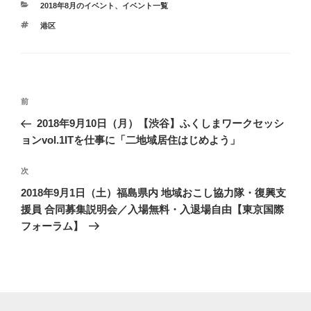
カ
2018年8月のイベント
、
イベント一覧
テ
タ
港区
ゴ
グ
リ
ー
投
前
前
稿
の
2018年9月10日（月）【渋谷】ふくしまワークセッシ
ナ
投
ョンvol.1ITを仕事に「二地域居住はじめよう」
ビ
稿
ゲ
次
次
の
ー
2018年9月1日（土）福島県内 地域おこし協力隊・復興支
投
シ
援員 合同募集説明会／入場無料・入退場自由【東京国際
稿
フォーラム】
ョ
ン