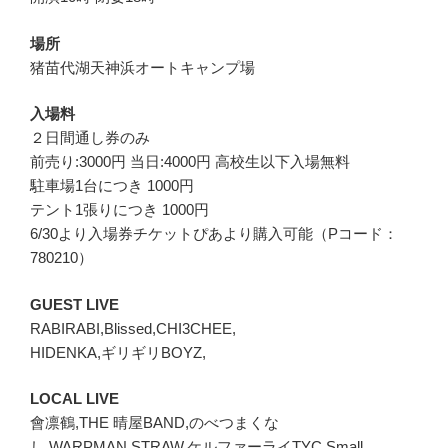
場所
猪苗代湖天神浜オートキャンプ場
入場料
２日間通し券のみ
前売り:3000円 当日:4000円 高校生以下入場無料
駐車場1台につき 1000円
テント1張りにつき 1000円
6/30より入場券チケットぴあより購入可能（Pコード：
780210）
GUEST LIVE
RABIRABI,Blissed,CHI3CHEE,
HIDENKA,ギリギリBOYZ,
LOCAL LIVE
會凛鶴,THE 晴屋BAND,のべつまくな
し,WARPMAN,STRAW,ケルファーライTYC,Small