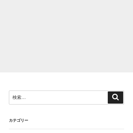
検
検
索
索:
カテゴリー