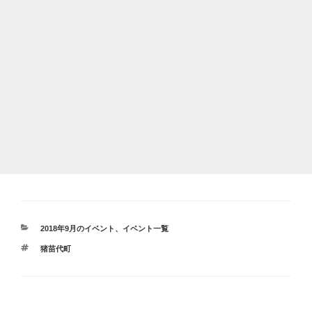
カ
2018年9月のイベント
、
イベント一覧
テ
タ
猪苗代町
ゴ
グ
リ
ー