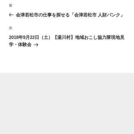
投
前
前
稿
の
会津若松市の仕事を探せる「会津若松市 人財バンク」
ナ
投
ビ
稿
次
次
ゲ
の
2018年9月22日（土）【湯川村】地域おこし協力隊現地見
投
ー
学・体験会
稿
シ
ョ
ン