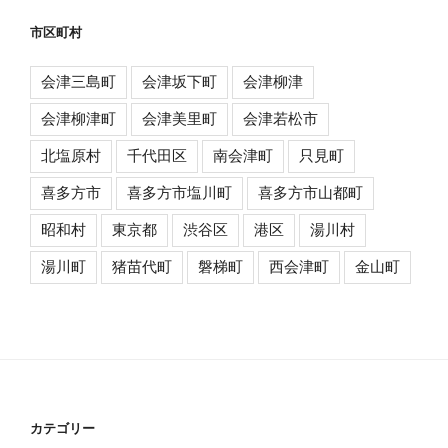
市区町村
会津三島町
会津坂下町
会津柳津
会津柳津町
会津美里町
会津若松市
北塩原村
千代田区
南会津町
只見町
喜多方市
喜多方市塩川町
喜多方市山都町
昭和村
東京都
渋谷区
港区
湯川村
湯川町
猪苗代町
磐梯町
西会津町
金山町
カテゴリー