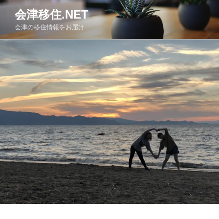
コ
会津移住.NET
ン
会津の移住情報をお届け
テ
ン
ツ
へ
ス
キ
ッ
プ