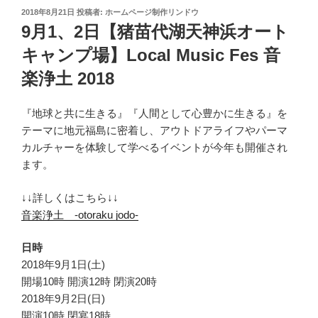
投
2018年8月21日
投稿者:
ホームページ制作リンドウ
稿
9月1、2日【猪苗代湖天神浜オート
日:
キャンプ場】Local Music Fes 音
楽浄土 2018
『地球と共に生きる』『人間として心豊かに生きる』を
テーマに地元福島に密着し、アウトドアライフやパーマ
カルチャーを体験して学べるイベントが今年も開催され
ます。
↓↓詳しくはこちら↓↓
音楽浄土 -otoraku jodo-
日時
2018年9月1日(土)
開場10時 開演12時 閉演20時
2018年9月2日(日)
開演10時 閉宴18時