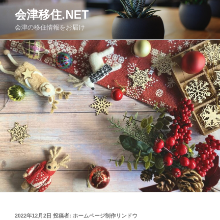
コ
会津移住.NET
ン
会津の移住情報をお届け
テ
ン
ツ
へ
ス
キ
ッ
プ
投
2022年12月2日
投稿者:
ホームページ制作リンドウ