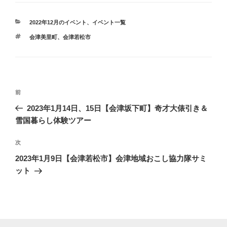
カ
2022年12月のイベント
、
イベント一覧
テ
タ
会津美里町
、
会津若松市
ゴ
グ
リ
ー
投
前
前
稿
の
2023年1月14日、15日【会津坂下町】奇才大俵引き＆
ナ
投
雪国暮らし体験ツアー
ビ
稿
ゲ
次
次
の
ー
2023年1月9日【会津若松市】会津地域おこし協力隊サミ
投
シ
ット
稿
ョ
ン