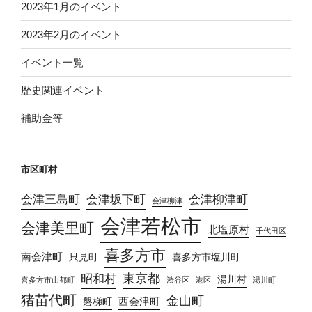
2023年1月のイベント
2023年2月のイベント
イベント一覧
歴史関連イベント
補助金等
市区町村
会津三島町
会津坂下町
会津柳津町
会津柳津
会津若松市
会津美里町
北塩原村
千代田区
喜多方市
南会津町
只見町
喜多方市塩川町
東京都
昭和村
湯川村
喜多方市山都町
渋谷区
港区
湯川町
猪苗代町
金山町
西会津町
磐梯町