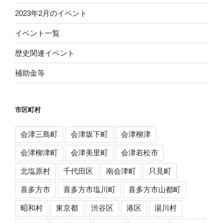
2023年2月のイベント
イベント一覧
歴史関連イベント
補助金等
市区町村
会津三島町
会津坂下町
会津柳津
会津柳津町
会津美里町
会津若松市
北塩原村
千代田区
南会津町
只見町
喜多方市
喜多方市塩川町
喜多方市山都町
昭和村
東京都
渋谷区
港区
湯川村