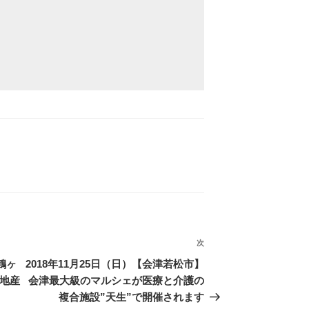
次
次
の
【鶴ヶ
2018年11月25日（日）【会津若松市】
投
市地産
会津最大級のマルシェが医療と介護の
稿
複合施設”天生”で開催されます