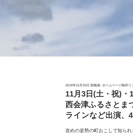
投
2018年10月30日
投稿者:
ホームページ制作リ
稿
11月3日(土・祝)・
日:
西会津ふるさとま
ラインなど出演、
攻めの姿勢の町おこしで知られ