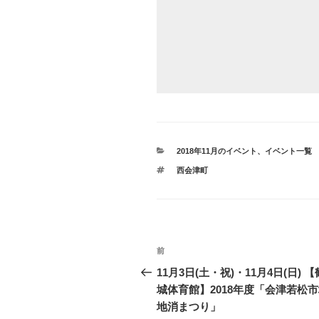
カ
2018年11月のイベント
、
イベント一覧
テ
タ
西会津町
ゴ
グ
リ
ー
投
前
前
稿
の
11月3日(土・祝)・11月4日(日) 
投
城体育館】2018年度「会津若松
ナ
稿
地消まつり」