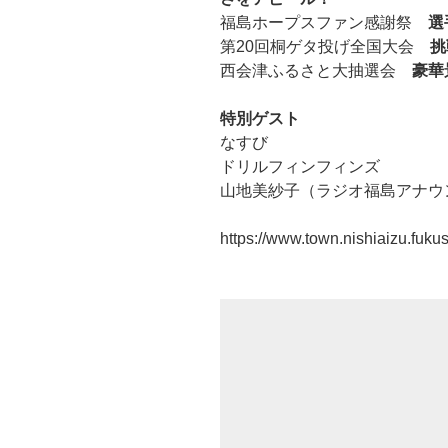
福島ホープスファン感謝祭
選
第20回桐ゲタ投げ全国大会
西会津ふるさと大抽選会
豪華
特別ゲスト
なすび
ドリルフィンフィンズ
山地美紗子（ラジオ福島アナウ
https://www.town.nishiaizu.fuku