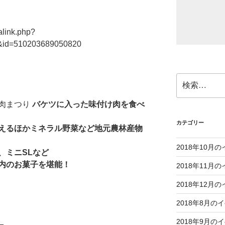
alink.php?
9&id=510203689050820
検
索:
肉まつり
バケツに入った味付け肉を食べ
カテゴリー
えるほかミネラル野菜など地元農林産物
2018年10月
、ミニSLなど
のお菓子を堪能！
2018年11月
2018年12月
2018年8月の
2018年9月の