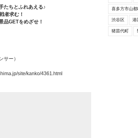
手たちとふれあえる♪
喜多方市山都
挑戦者求む！
渋谷区
港
景品GETをめざせ！
猪苗代町
ンサー）
shima.jp/site/kanko/4361.html