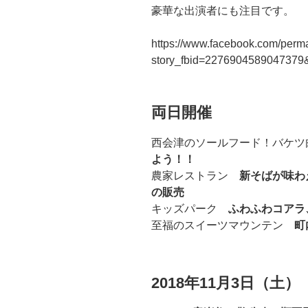
豪華な出演者にも注目です。
https://www.facebook.com/perm
story_fbid=227690458904737
両日開催
西会津のソールフード！バケツ
よう！！
農家レストラン
新そばが味わ
の販売
キッズパーク
ふわふわコアラ
至福のスイーツマウンテン
町内
2018年11月3日（土）