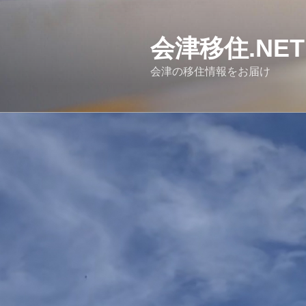
コ
ン
テ
会津移住.NET
ン
会津の移住情報をお届け
ツ
へ
ス
キ
ッ
プ