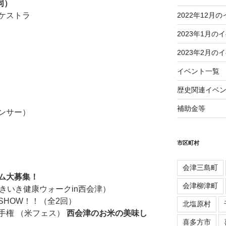
同）
2022年12月
ケストラ
2023年1月の
2023年2月の
イベント一覧
歴史関連イベ
補助金等
ンサー）
市区町村
会津三島町
ム大募集！
会津柳津町
きいき健康ウォークin西会津）
HOW！！（全2回）
北塩原村
手権 （米フェス）
西会津のお米の美味し
喜多方市