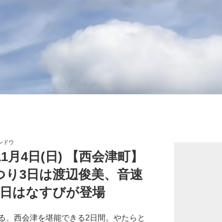
ンドウ
11月4日(日) 【西会津町】
つり3日は渡辺俊美、音速
4日はなすびが登場
る、西会津を堪能できる2日間。やたらと