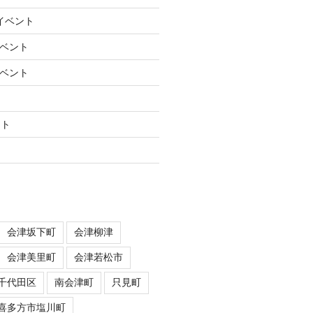
のイベント
イベント
イベント
ント
会津坂下町
会津柳津
会津美里町
会津若松市
千代田区
南会津町
只見町
喜多方市塩川町