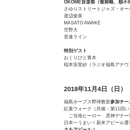
OKOME音楽祭（敬称略、順不
さゆりストリートジャズ・オー
渡辺俊美
MASATO AWAKE
空野大
音速ライン
特別ゲスト
おくりびと青木
稲本安里紗（ラジオ福島アナウ
2018年11月4日（日）
福島ホープス野球教室
参加チー
紅葉ウォーク（共催：第11回い
ご当地ヒーロー 丞神デナーS
日本一うまい！新米アピール選
さをアピール！