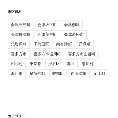
市区町村
会津三島町
会津坂下町
会津柳津
会津柳津町
会津美里町
会津若松市
北塩原村
千代田区
南会津町
只見町
喜多方市
喜多方市塩川町
喜多方市山都町
昭和村
東京都
渋谷区
港区
湯川村
湯川町
猪苗代町
磐梯町
西会津町
金山町
カテゴリー