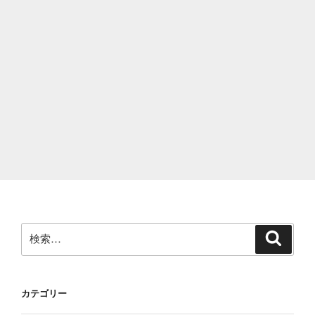
検
検
索
索:
カテゴリー