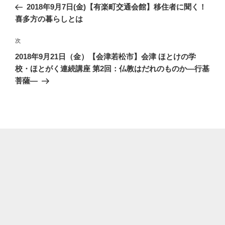
の
2018年9月7日(金)【有楽町交通会館】移住者に聞く！
ナ
投
喜多方の暮らしとは
ビ
稿
ゲ
次
次
の
ー
2018年9月21日（金）【会津若松市】会津 ほとけの学
投
シ
校・ほとがく連続講座 第2回：仏教はだれのものか―行基
稿
菩薩―
ョ
ン