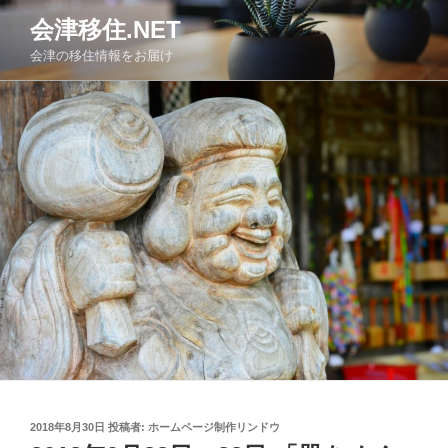
コ
会津移住.NET
ン
会津の移住情報をお届け
テ
ン
ツ
へ
ス
キ
ッ
プ
投
2018年8月30日
投稿者:
ホームページ制作リンドウ
稿