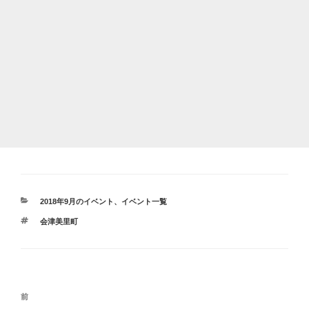
カ
2018年9月のイベント
、
イベント一覧
テ
タ
会津美里町
ゴ
グ
リ
ー
投
前
前
稿