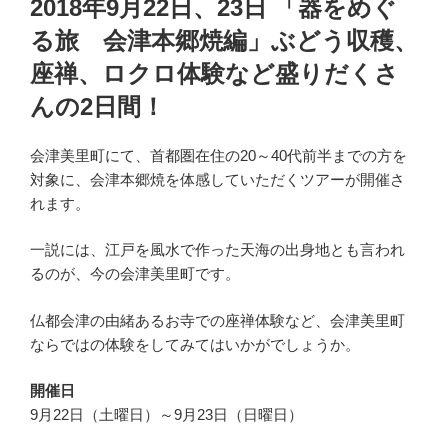
2018年9月22日、23日 「器をめぐ
日:
る旅 会津本郷焼編」ぶどう収穫、
座禅、ロクロ体験など盛りだくさ
んの2日間！
会津美里町にて、首都圏在住の20～40代前半までの方を
対象に、会津本郷焼を体感していただくツアーが開催さ
れます。
一説には、江戸を風水で作った天海の出身地とも言われ
るのが、今の会津美里町です。
仏都会津の由緒あるお寺での座禅体験など、会津美里町
ならではの体験をしてみてはいかがでしょうか。
開催日
9月22日（土曜日）～9月23日（日曜日）