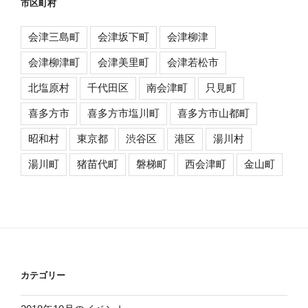
市区町村
会津三島町
会津坂下町
会津柳津
会津柳津町
会津美里町
会津若松市
北塩原村
千代田区
南会津町
只見町
喜多方市
喜多方市塩川町
喜多方市山都町
昭和村
東京都
渋谷区
港区
湯川村
湯川町
猪苗代町
磐梯町
西会津町
金山町
カテゴリー