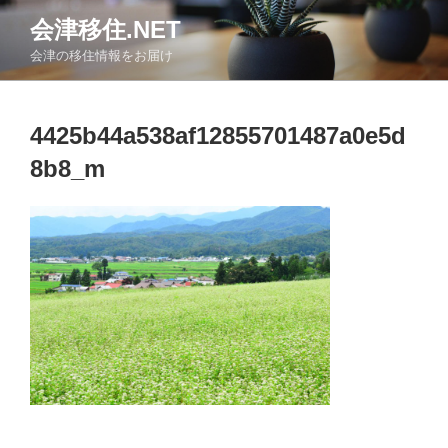
コ
会津移住.NET
ン
会津の移住情報をお届け
テ
ン
ツ
4425b44a538af12855701487a0e5d
へ
ス
8b8_m
キ
ッ
プ