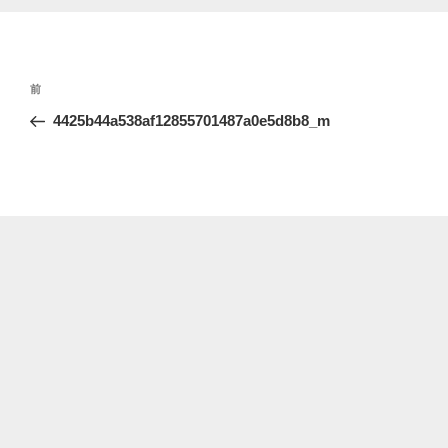
投
前
前
稿
の
4425b44a538af12855701487a0e5d8b8_m
ナ
投
ビ
稿
ゲ
ー
シ
ョ
ン