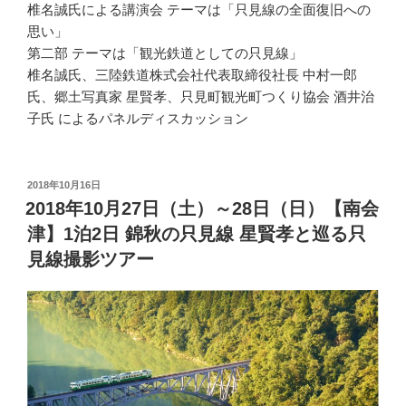
椎名誠氏による講演会 テーマは「只見線の全面復旧への
思い」
第二部 テーマは「観光鉄道としての只見線」
椎名誠氏、三陸鉄道株式会社代表取締役社長 中村一郎
氏、郷土写真家 星賢孝、只見町観光町つくり協会 酒井治
子氏 によるパネルディスカッション
投
2018年10月16日
稿
2018年10月27日（土）～28日（日）【南会
日:
津】1泊2日 錦秋の只見線 星賢孝と巡る只
見線撮影ツアー