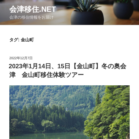
コ
会津移住.NET
ン
会津の移住情報をお届け
テ
ン
ツ
タグ:
金山町
へ
ス
キ
投
2022年12月7日
ッ
稿
2023年1月14日、15日【金山町】冬の奥会
日:
プ
津 金山町移住体験ツアー