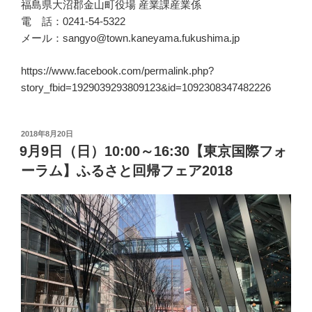
福島県大沼郡金山町役場 産業課産業係
電 話：0241-54-5322
メール：sangyo@town.kaneyama.fukushima.jp
https://www.facebook.com/permalink.php?
story_fbid=1929039293809123&id=1092308347482226
投
2018年8月20日
稿
9月9日（日）10:00～16:30【東京国際フォ
日:
ーラム】ふるさと回帰フェア2018