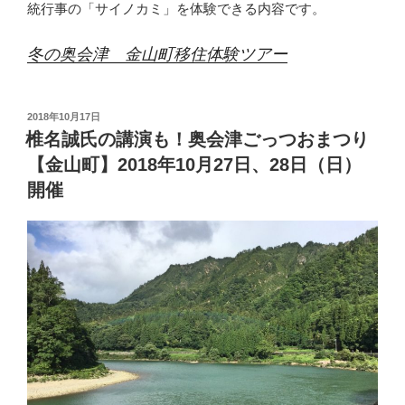
統行事の「サイノカミ」を体験できる内容です。
冬の奥会津 金山町移住体験ツアー
投
2018年10月17日
稿
椎名誠氏の講演も！奥会津ごっつおまつり
日:
【金山町】2018年10月27日、28日（日）
開催