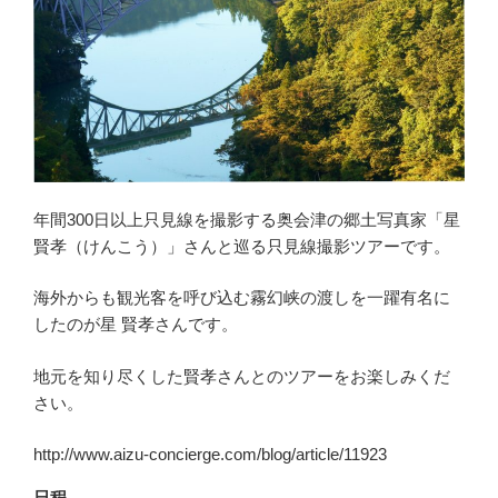
年間300日以上只見線を撮影する奥会津の郷土写真家「星
賢孝（けんこう）」さんと巡る只見線撮影ツアーです。
海外からも観光客を呼び込む霧幻峡の渡しを一躍有名に
したのが星 賢孝さんです。
地元を知り尽くした賢孝さんとのツアーをお楽しみくだ
さい。
http://www.aizu-concierge.com/blog/article/11923
日程