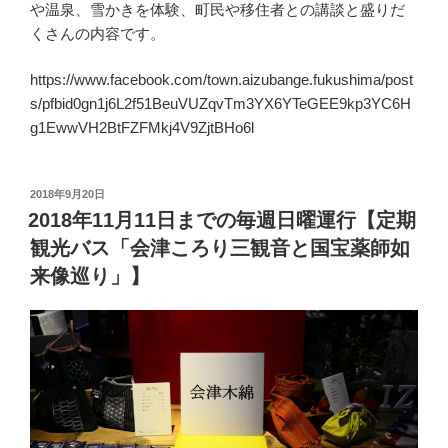
や温泉、雪かきを体験、町民や移住者との講談と盛りだ
くさんの内容です。
https://www.facebook.com/town.aizubange.fukushima/post
s/pfbid0gn1j6L2f51BeuVUZqvTm3YX6YTeGEE9kp3YC6H
g1EwwVH2BtFZFMkj4V9ZjtBHo6l
投
2018年9月20日
稿
2018年11月11日までの毎週日曜運行【定期
日:
観光バス「会津ころり三観音と国宝薬師如
来像巡り」】