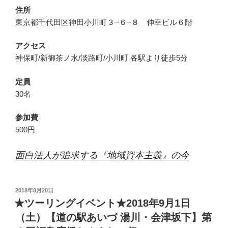
住所
東京都千代田区神田小川町３−６−８ 伸幸ビル６階
アクセス
神保町/新御茶ノ水/淡路町/小川町 各駅より徒歩5分
定員
30名
参加費
500円
面白法人が追求する『地域資本主義』の今
投
2018年8月20日
稿
★ツーリングイベント★2018年9月1日
日:
（土）【道の駅あいづ 湯川・会津坂下】第