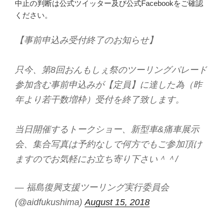
中止の判断は公式ツイッター及び公式Facebookをご確認
ください。
【事前申込み受付終了のお知らせ】
只今、第8回おんもしぇ祭のツーリングパレード
参加含む事前申込みが【定員】に達した為（昨
年より若干数増枠）受付を終了致します。
当日開催するトークショー、新型車&痛車展示
会、集合写真は予約なしで何方でもご参加頂け
ますのでお気軽にお立ち寄り下さい＾＾/
— 福島復興支援ツーリング実行委員会
(@aidfukushima)
August 15, 2018