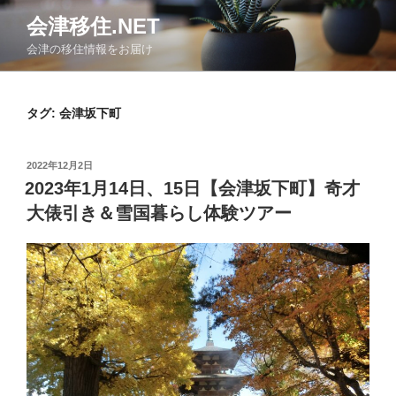
コ
会津移住.NET
ン
会津の移住情報をお届け
テ
ン
ツ
タグ:
会津坂下町
へ
ス
キ
投
2022年12月2日
ッ
稿
2023年1月14日、15日【会津坂下町】奇才
日:
プ
大俵引き＆雪国暮らし体験ツアー