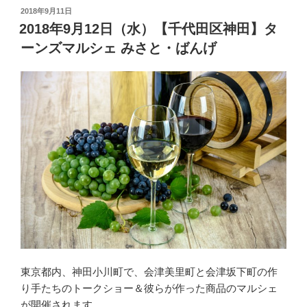
投
2018年9月11日
稿
2018年9月12日（水）【千代田区神田】タ
日:
ーンズマルシェ みさと・ばんげ
東京都内、神田小川町で、会津美里町と会津坂下町の作
り手たちのトークショー＆彼らが作った商品のマルシェ
が開催されます。