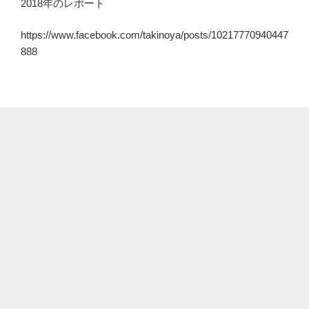
2018年のレポート
https://www.facebook.com/takinoya/posts/10217770940447
888